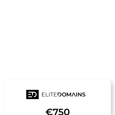
Le domaine
sunshine-
coaching.de
est à vendre
€750