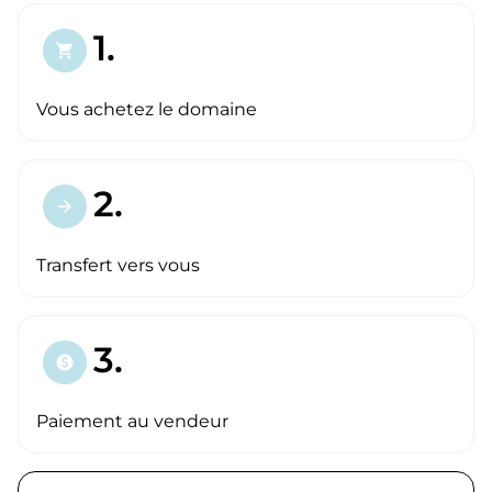
1.
shopping_cart
Vous achetez le domaine
2.
arrow_forward
Transfert vers vous
3.
paid
Paiement au vendeur