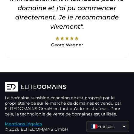
domaine et j'ai pu commencer
directement. Je le recommande
vivement".
star
star
star
star
star
Georg Wagner
Le domaine
sunshine-coaching.de
est proposé par le
propriétaire de
sur le marché de domaines
et vendu par
ELITEDOMAINS GmbH en tant qu'administrateur
. Pour
cela, la technologie de vente de domaines
est utilisée.
Mentions légales
Français
© 2026 ELITEDOMAINS GmbH