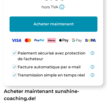
info_outline
hors TVA
Acheter maintenant
check
Paiement sécurisé avec protection
info_outline
de l'acheteur
check
Facture automatique par e-mail
info_outline
check
Transmission simple en temps réel
info_outline
Acheter maintenant sunshine-
coaching.de!